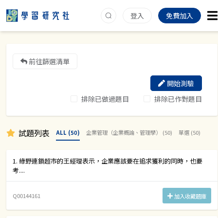
登入
免費加入
前往篩選清單
開始測驗
排除已做過題目
排除已作對題目
試題列表
ALL (50)
企業管理（企業概論、管理學） (50)
單選 (50)
1. 綠野連鎖超市的王經理表示，企業應該要在追求獲利的同時，也要
考....
Q00144161
加入收藏題庫