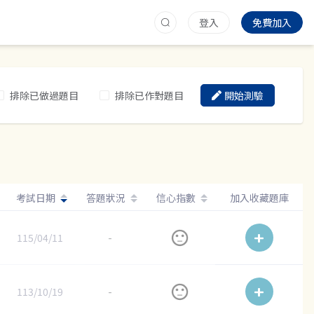
登入
免費加入
排除已做過題目
排除已作對題目
開始測驗
考試日期
答題狀況
信心指數
加入收藏題庫
115/04/11
-
113/10/19
-