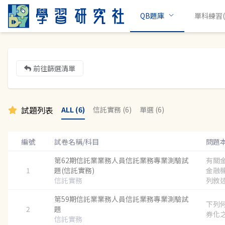
QB題庫
單科練習(c
前往篩選清單
試題列表
ALL (6)
信託實務 (6)
單選 (6)
編號
試卷名稱/科目
問題
第62期信託業業務人員信託業務專業測驗試
有關
1
題(信託實務)
金融
信託實務
列敘述
第59期信託業業務人員信託業務專業測驗試
下列
2
題
券化之
信託實務