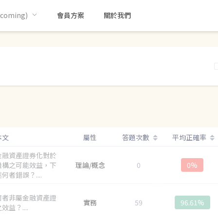
oming)
會員方案
關於我們
本文
屬性
答題次數
平均正確率
金融資產證券化對於
機構之可能效益，下
理論/概念
0
0%
何者錯誤？....
何者非屬金融資產證
實務
59
96.61%
效益？....