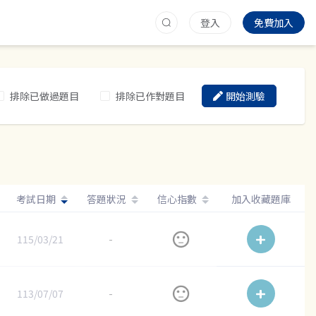
登入
免費加入
排除已做過題目
排除已作對題目
開始測驗
考試日期
答題狀況
信心指數
加入收藏題庫
115/03/21
-
113/07/07
-