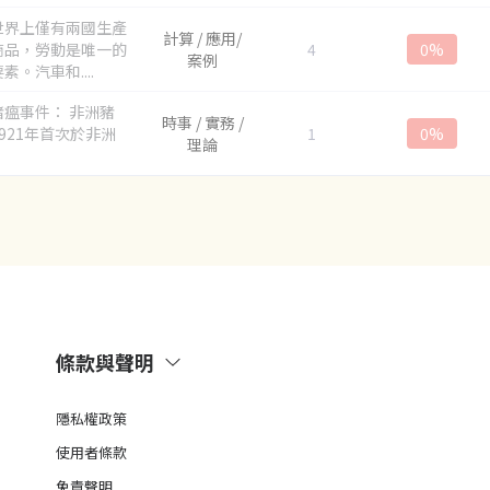
世界上僅有兩國生產
計算 / 應用/
商品，勞動是唯一的
4
0%
案例
素。汽車和....
豬瘟事件： 非洲豬
時事 / 實務 /
921年首次於非洲
1
0%
理論
條款與聲明
隱私權政策
使用者條款
免責聲明