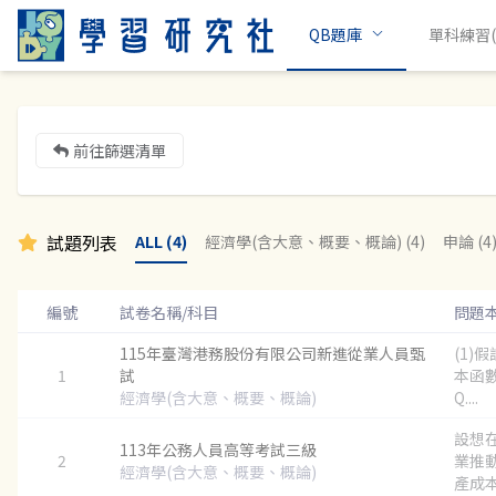
QB題庫
單科練習(c
前往篩選清單
試題列表
ALL (4)
經濟學(含大意、概要、概論) (4)
申論 (4
編號
試卷名稱/科目
問題
115年臺灣港務股份有限公司新進從業人員甄
(1)
1
試
本函數
經濟學(含大意、概要、概論)
Q....
設想
113年公務人員高等考試三級
2
業推
經濟學(含大意、概要、概論)
產成本