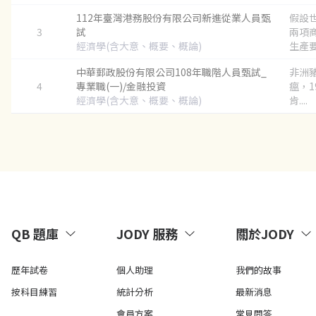
112年臺灣港務股份有限公司新進從業人員甄
假設
3
試
兩項
經濟學(含大意、概要、概論)
生產要
中華郵政股份有限公司108年職階人員甄試_
非洲
4
專業職(一)/金融投資
瘟，1
經濟學(含大意、概要、概論)
肯....
QB 題庫
JODY 服務
關於JODY
歷年試卷
個人助理
我們的故事
按科目練習
統計分析
最新消息
會員方案
常見問答