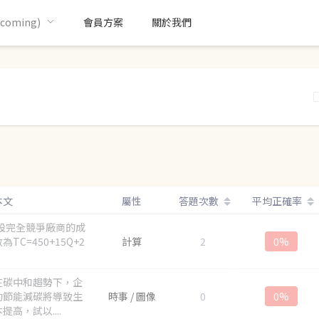
oming)
會員方案
關於我們
)
本文
屬性
答題次數
平均正確率
假設完全競爭廠商的成
為TC=450+15Q+2
計算
2
0%
在碳中和趨勢下，企
動節能減碳將導致生
時事 / 圖像
0
0%
提高，試以....