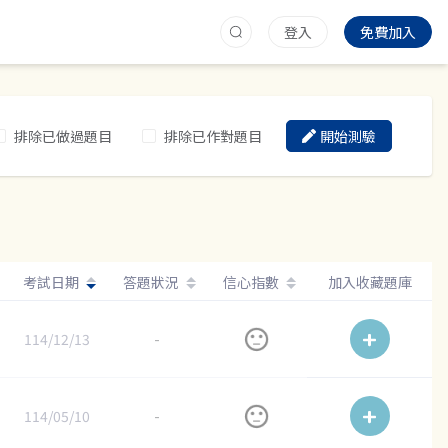
登入
免費加入
排除已做過題目
排除已作對題目
開始測驗
考試日期
答題狀況
信心指數
加入收藏題庫
114/12/13
-
114/05/10
-