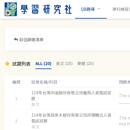
QB題庫
單科練習(c
前往篩選清單
試題列表
ALL (20)
英文 (20)
單選 (20)
編號
試卷名稱/科目
問題
114年台灣中油股份有限公司僱用人員甄試試
The s
1
題
_____ 
英文
114年台灣自來水股份有限公司評價職位人員
The m
2
甄試試題
eep th
英文