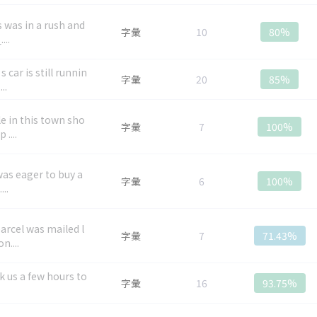
s was in a rush and
字彙
10
80%
...
 car is still runnin
字彙
20
85%
..
e in this town sho
字彙
7
100%
 ....
was eager to buy a
字彙
6
100%
...
arcel was mailed l
字彙
7
71.43%
n....
ok us a few hours to
字彙
16
93.75%