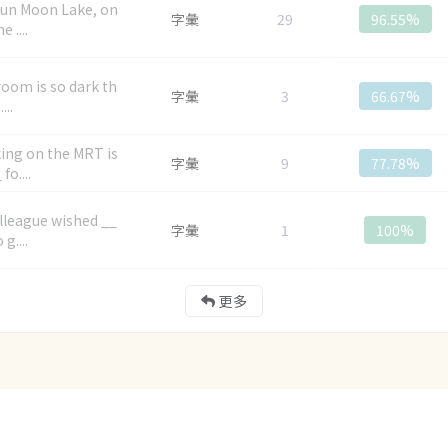
un Moon Lake, on
字彙
29
96.55%
e ....
room is so dark th
字彙
3
66.67%
...
ng on the MRT is
字彙
9
77.78%
fo....
lleague wished __
字彙
1
100%
 g....
更多