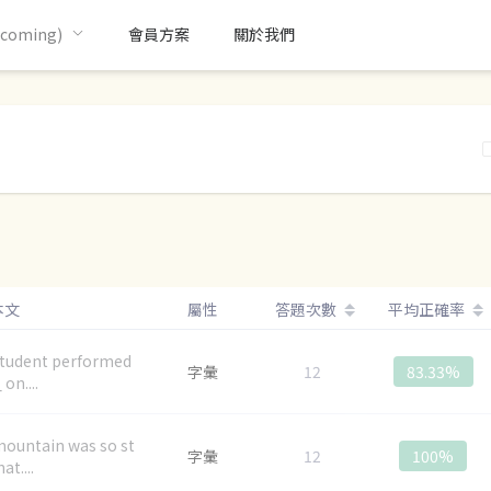
oming)
會員方案
關於我們
本文
屬性
答題次數
平均正確率
tudent performed
字彙
12
83.33%
on....
ountain was so st
字彙
12
100%
at....