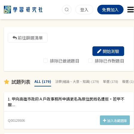
登入
免費加入
前往篩選清單
開始測驗
排除已做過題目
排除已作對題目
試題列表
ALL (179)
法學(緒論、大意、知識) (179)
單選 (178)
複選 (1)
1. 甲向高雄市政府Ａ戶政事務所申請更名為原住民姓名遭拒。若甲不
服....
Q00129506
加入收藏題庫