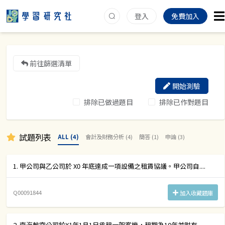
登入
免費加入
前往篩選清單
開始測驗
排除已做過題目
排除已作對題目
試題列表
ALL (4)
會計及財務分析 (4)
簡答 (1)
申論 (3)
1. 甲公司與乙公司於 X0 年底達成一項設備之租賃協議。甲公司自....
Q00091844
加入收藏題庫
2. 南海航空公司於X1年1月1日承租一架客機，租期為10年並附有....