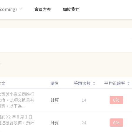
oming)
會員方案
關於我們
)
本文
屬性
答題次數
平均正確率
公司與小康公司進行
交換，此項交換具有
計算
14
0%
質。以下為....
 X2 年 6 月 1 日
建造機器設備，預計
計算
24
0%
.