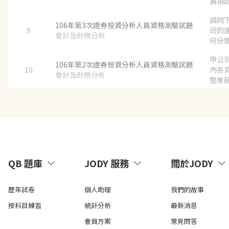
減損跡
請問
106年第3次證券投資分析人員資格測驗試題
9
司的
會計及財務分析
何分類？
甲公司
106年第2次證券投資分析人員資格測驗試題
10
內各
會計及財務分析
整後餘
QB 題庫
JODY 服務
關於JODY
歷年試卷
個人助理
我們的故事
按科目練習
統計分析
最新消息
會員方案
常見問答