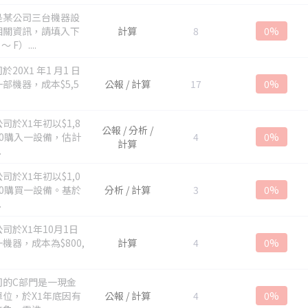
是某公司三台機器設
相關資訊，請填入下
計算
8
0%
 F）....
於20X1 年1 月1 日
部機器，成本$5,5
公報 / 計算
17
0%
司於X1年初以$1,8
公報 / 分析 /
000購入一設備，估計
4
0%
計算
.
司於X1年初以$1,0
000購買一設備。基於
分析 / 計算
3
0%
.
司於X1年10月1日
機器，成本為$800,
計算
4
0%
司的C部門是一現金
單位，於X1年底因有
公報 / 計算
4
0%