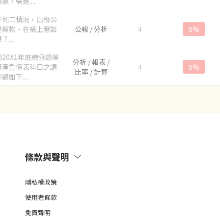
象，需進....
下列二情況，出租公
建築物，在帳上應如
公報 / 分析
4
0%
....
20X1年底總分類帳
分析 / 報表 /
資產負債表科目之調
4
0%
比率 / 計算
額如下....
條款與聲明
隱私權政策
使用者條款
免責聲明