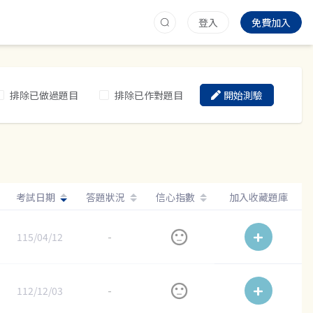
登入
免費加入
排除已做過題目
排除已作對題目
開始測驗
考試日期
答題狀況
信心指數
加入收藏題庫
115/04/12
-
112/12/03
-