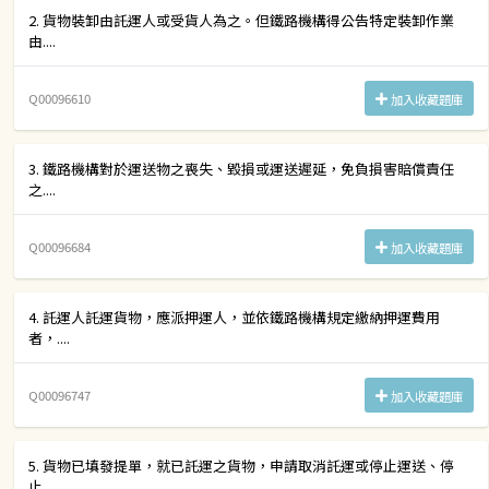
2. 貨物裝卸由託運人或受貨人為之。但鐵路機構得公告特定裝卸作業
由....
Q00096610
加入收藏題庫
3. 鐵路機構對於運送物之喪失、毀損或運送遲延，免負損害賠償責任
之....
Q00096684
加入收藏題庫
4. 託運人託運貨物，應派押運人，並依鐵路機構規定繳納押運費用
者，....
Q00096747
加入收藏題庫
5. 貨物已填發提單，就已託運之貨物，申請取消託運或停止運送、停
止....