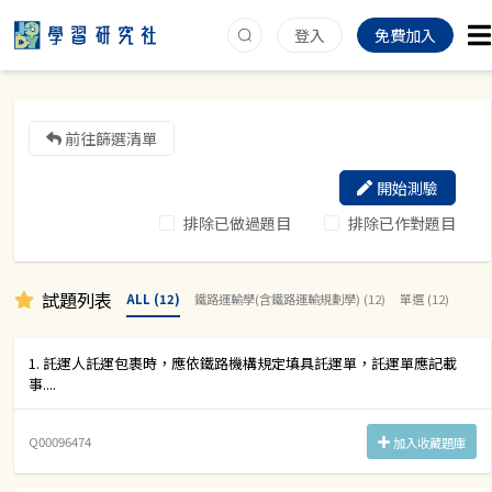
登入
免費加入
前往篩選清單
開始測驗
排除已做過題目
排除已作對題目
試題列表
ALL (12)
鐵路運輸學(含鐵路運輸規劃學) (12)
單選 (12)
1. 託運人託運包裹時，應依鐵路機構規定填具託運單，託運單應記載
事....
Q00096474
加入收藏題庫