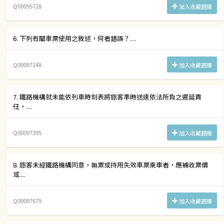
Q00095728
加入收藏題庫
6. 下列有關車票使用之敘述，何者錯誤？....
Q00097148
加入收藏題庫
7. 鐵路機構就未能依列車時刻表將旅客準時送達依法所負之遲延責
任，....
Q00097395
加入收藏題庫
8. 旅客未經鐵路機構同意，無票或持用失效車票乘車者，應補收票價
或....
Q00097679
加入收藏題庫