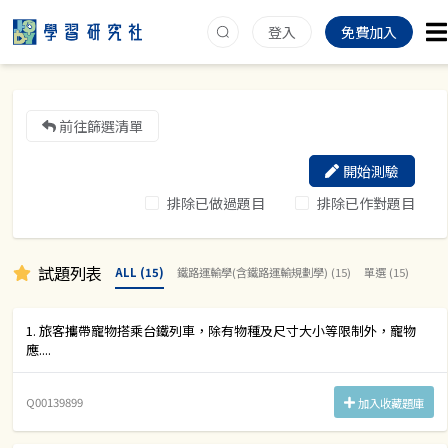
登入
免費加入
前往篩選清單
開始測驗
排除已做過題目
排除已作對題目
試題列表
ALL (15)
鐵路運輸學(含鐵路運輸規劃學) (15)
單選 (15)
1. 旅客攜帶寵物搭乘台鐵列車，除有物種及尺寸大小等限制外，寵物
應....
Q00139899
加入收藏題庫