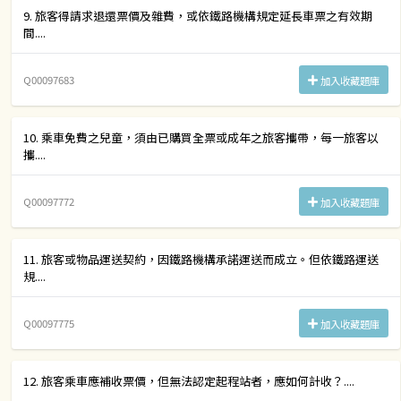
9. 旅客得請求退還票價及雜費，或依鐵路機構規定延長車票之有效期
間....
Q00097683
加入收藏題庫
10. 乘車免費之兒童，須由已購買全票或成年之旅客攜帶，每一旅客以
攜....
Q00097772
加入收藏題庫
11. 旅客或物品運送契約，因鐵路機構承諾運送而成立。但依鐵路運送
規....
Q00097775
加入收藏題庫
12. 旅客乘車應補收票價，但無法認定起程站者，應如何計收？....