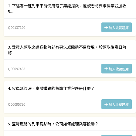
2. 下述哪一種列車不能使用電子票證搭乘，違規者將要求補票並加收
5....
Q00137120
加入收藏題庫
3. 受貨人領取之運送物內部有喪失或毀損不易發現，於領取後幾日內
將....
Q00097463
加入收藏題庫
4. 火車延誤時，臺灣鐵路的標準作業程序是什麼？....
Q00095720
加入收藏題庫
5. 臺灣鐵路的列車晚點時，公司如何處理乘客投訴？....