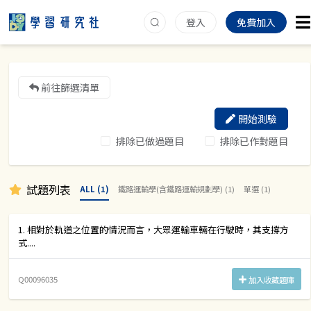
登入
免費加入
前往篩選清單
開始測驗
排除已做過題目
排除已作對題目
試題列表
ALL (1)
鐵路運輸學(含鐵路運輸規劃學) (1)
單選 (1)
1. 相對於軌道之位置的情況而言，大眾運輸車輛在行駛時，其支撐方
式....
Q00096035
加入收藏題庫