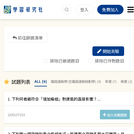
登入
免費加入
前往篩選清單
開始測驗
排除已做過題目
排除已作對題目
試題列表
ALL (9)
鐵路運輸學(含鐵路運輸規劃學) (9)
單選 (7)
複選 (2)
1. 下列何者最符合「增加編組」對運能的直接影響？....
Q00137153
加入收藏題庫
2. 下列哪一種貨物列車之編組方式，所運載之貨物多屬大宗雜貨，且