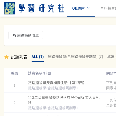
QB題庫
單科練習(c
前往篩選清單
試題列表
ALL (7)
鐵路運輸學(含鐵路運輸規劃學) (7)
單選 (
編號
試卷名稱/科目
問題
鐵路運輸學擬真模擬測驗【第13回】
下列
1
鐵路運輸學(含鐵路運輸規劃學)
因素中
113年國營臺灣鐵路股份有限公司從業人員甄
下列
2
試
車的載
鐵路運輸學(含鐵路運輸規劃學)