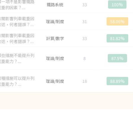
哪一項不是影響鐵路
鐵路系統
33
100%
重的因素？....
有關影響列車載重因
理論/制度
31
58.06%
述，何者錯誤？....
有關影響列車載重因
計算/數字
33
81.82%
述，何者錯誤？....
哪些措施不能提升列
理論/制度
8
87.5%
重能力？....
何種措施可以提升列
理論/制度
18
88.89%
重能力？....