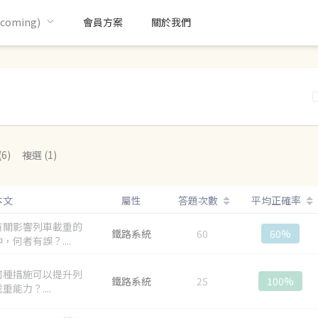
oming)
會員方案
關於我們
6)
複選 (1)
本文
屬性
答題次數
平均正確率
有關影響列車載重的
鐵路系統
60
60%
，何者有誤？....
何種措施可以提升列
鐵路系統
25
100%
重能力？....