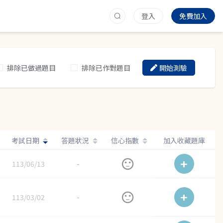
登入
免費加入
排除已做過題目
排除已作對題目
開始測驗
考試日期
答題狀況
信心指數
加入收藏題庫
113/06/13
-
113/03/02
-