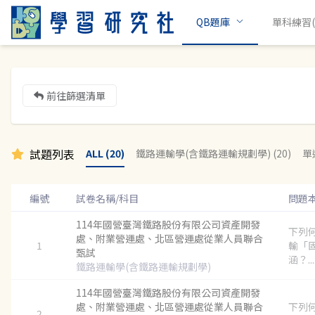
QB題庫
單科練習(c
前往篩選清單
試題列表
ALL (20)
鐵路運輸學(含鐵路運輸規劃學) (20)
單選
編號
試卷名稱/科目
問題
114年國營臺灣鐵路股份有限公司資產開發
下列
處、附業營運處、北區營運處從業人員聯合
1
輸「
甄試
涵？...
鐵路運輸學(含鐵路運輸規劃學)
114年國營臺灣鐵路股份有限公司資產開發
處、附業營運處、北區營運處從業人員聯合
下列
2