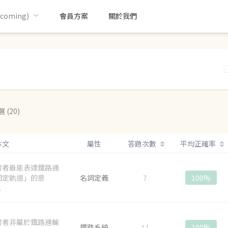
oming)
會員方案
關於我們
 (20)
本文
屬性
答題次數
平均正確率
何者最能表達鐵路運
固定軌道」的意
名詞定義
7
100%
.
何者非屬於鐵路運輸
鐵路系統
11
100%