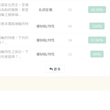
地理區位而言，空運
務為點的服務，那麼
名詞定義
35
94.29%
輸之服務稱....
何者非鐵路運輸的特
優缺點/特性
40
100%
.
運輸的特徵，下列何
優缺點/特性
34
97.06%
....
運輸特性之探討，下
優缺點/特性
15
80%
何者錯誤？....
更多