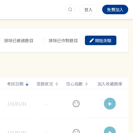
登入
免費加入
排除已做過題目
排除已作對題目
開始測驗
考試日期
答題狀況
信心指數
加入收藏題庫
115/01/31
-
115/01/31
-