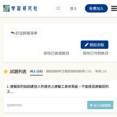
登入
免費加入
前往篩選清單
開始測驗
排除已做過題目
排除已作對題目
試題列表
ALL (16)
鐵路運輸學(含鐵路運輸規劃學) (16)
單選 (16)
1. 運輸契約如因運送人所提供之運輸工具有瑕疵，不能達成運輸契約
之....
Q00097426
加入收藏題庫