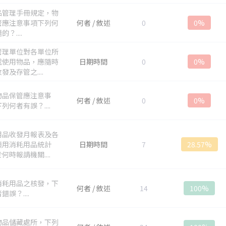
品管理手冊規定，物
管應注意事項下列何
何者 / 敘述
0
0%
？....
管理單位對各單位所
或使用物品，應隨時
日期時間
0
0%
發及存管之....
物品保管應注意事
何者 / 敘述
0
0%
列何者有誤？....
用品收發月報表及各
領用消耗用品統計
日期時間
7
28.57%
何時報請機關....
消耗用品之核發，下
何者 / 敘述
14
100%
錯誤？....
物品儲藏處所，下列