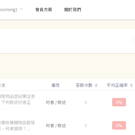
oming)
會員方案
關於我們
本文
屬性
答題次數
平均正確率
辦理物品登記應注意
，下列敘述何者正
何者 / 敘述
0
0%
.
有關各機關物品管理
何者 / 敘述
0
0%
，何者錯誤？....