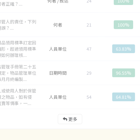
何者 / 敘述
24
100%
者正確？....
保管人的責任，下列
何者
21
100%
？....
用品領用標準訂定因
情形，超過領用標準
人員單位
47
63.83%
如何辦理核....
品管理手冊第二十五
規定，物品管理單位
日期時間
29
96.55%
月月終編製....
人或使用人對於保管
用之物品，如有侵
人員單位
54
64.81%
賣等情事，一....
更多