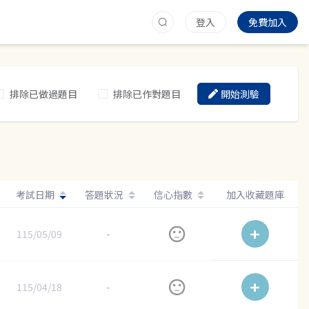
登入
免費加入
排除已做過題目
排除已作對題目
開始測驗
考試日期
答題狀況
信心指數
加入收藏題庫
115/05/09
-
115/04/18
-