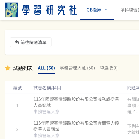
QB題庫
單科練習(c
前往篩選清單
試題列表
ALL (50)
事務管理大意 (50)
單選 (50)
編號
試卷名稱/科目
問題
115年國營臺灣鐵路股份有限公司機務處從業
有關
1
人員甄試
事項
事務管理大意
確？...
115年國營臺灣鐵路股份有限公司宜蘭電力段
下列
2
從業人員甄試
之敘述
事務管理大意