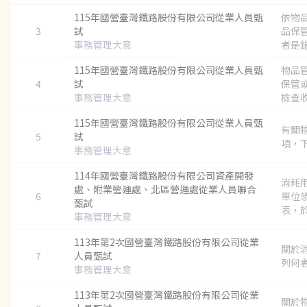
115年國營臺灣鐵路股份有限公司從業人員甄
依物
3
試
品保
事務管理大意
者是錯的
115年國營臺灣鐵路股份有限公司從業人員甄
物品
4
試
保管
事務管理大意
檢查收
115年國營臺灣鐵路股份有限公司從業人員甄
有關
5
試
項，下
事務管理大意
114年國營臺灣鐵路股份有限公司資產開發
消耗
處、附業營運處、北區營運處從業人員聯合
6
單位
甄試
表，於
事務管理大意
113年第2次國營臺灣鐵路股份有限公司從業
關於
7
人員甄試
列何者
事務管理大意
113年第2次國營臺灣鐵路股份有限公司從業
關於