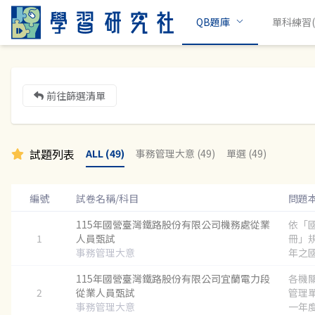
QB題庫
單科練習(c
前往篩選清單
試題列表
ALL (49)
事務管理大意 (49)
單選 (49)
編號
試卷名稱/科目
問題
115年國營臺灣鐵路股份有限公司機務處從業
依「
1
人員甄試
冊」
事務管理大意
年之國
115年國營臺灣鐵路股份有限公司宜蘭電力段
各機
2
從業人員甄試
管理
事務管理大意
一年度