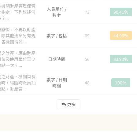
各機關財產管理保管
人員單位 /
之指定，下列敘述何
73
90.41%
數字
....
報廢後，不再以財產
，除其他法令另有規
數字 / 包括
69
44.93%
各機關得評....
關之財產，應由財產
單位及使用單位至少
日期時間
56
83.93%
點一次？....
關之財產，機關首長
數字 / 日期
要時，得隨時派員抽
48
100%
時間
點。財產管....
更多