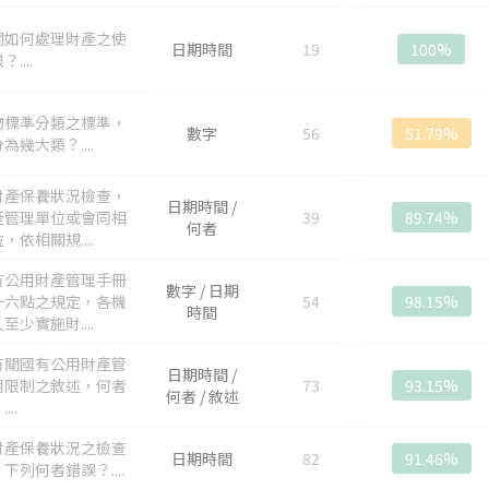
關如何處理財產之使
日期時間
19
100%
....
物標準分類之標準，
數字
56
51.79%
為幾大類？....
財產保養狀況檢查，
日期時間 /
產管理單位或會同相
39
89.74%
何者
，依相關規....
有公用財產管理手冊
數字 / 日期
十六點之規定，各機
54
98.15%
時間
至少實施財....
有關國有公用財產管
日期時間 /
用限制之敘述，何者
73
93.15%
何者 / 敘述
...
財產保養狀況之檢查
日期時間
82
91.46%
下列何者錯誤？....