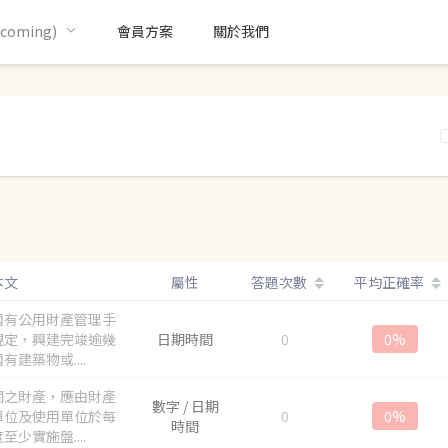
oming)
會員方案
關於我們
本文
屬性
答題次數
平均正確率
國有公用財產管理手
規定，興建完竣逾幾
日期時間
0
0%
有建築物或....
關之財產，應由財產
數字 / 日期
單位及使用單位於每
0
0%
時間
至少實施盤....