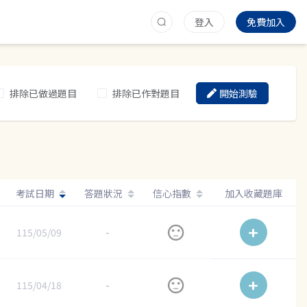
登入
免費加入
排除已做過題目
排除已作對題目
開始測驗
考試日期
答題狀況
信心指數
加入收藏題庫
115/05/09
-
115/04/18
-