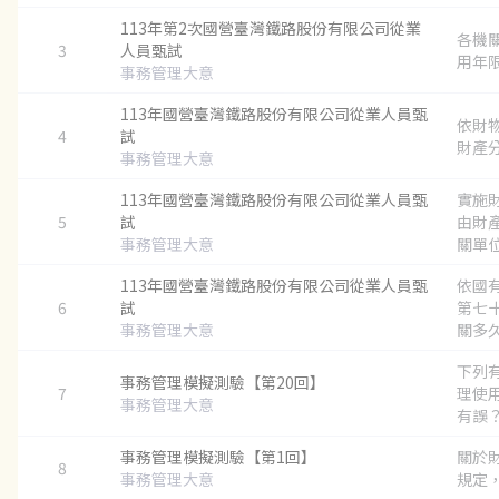
113年第2次國營臺灣鐵路股份有限公司從業
各機
3
人員甄試
用年限？
事務管理大意
113年國營臺灣鐵路股份有限公司從業人員甄
依財
4
試
財產分
事務管理大意
113年國營臺灣鐵路股份有限公司從業人員甄
實施
5
試
由財
事務管理大意
關單位
113年國營臺灣鐵路股份有限公司從業人員甄
依國
6
試
第七
事務管理大意
關多久
下列
事務管理模擬測驗【第20回】
7
理使
事務管理大意
有誤？.
事務管理模擬測驗【第1回】
關於
8
事務管理大意
規定，