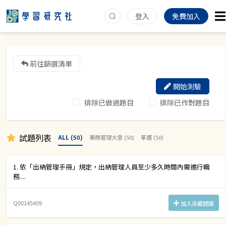
登入
免費加入
前往篩選清單
開始測驗
排除已做過題目
排除已作對題目
試題列表
ALL (50)
事務管理大意 (50)
單選 (50)
1. 依「出納管理手冊」規定，出納管理人員至少多久時間內需進行職
務....
Q00145409
加入收藏題庫