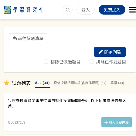
登入
免費加入
前往篩選清單
開始測驗
排除已做過題目
排除已作對題目
試題列表
ALL (34)
投信投顧相關法規(含自律規範) (34)
單選 (34)
1. 證券投資顧問事業從事自動化投資顧問服務，以下何者為應告知客
戶....
Q00137109
加入收藏題庫