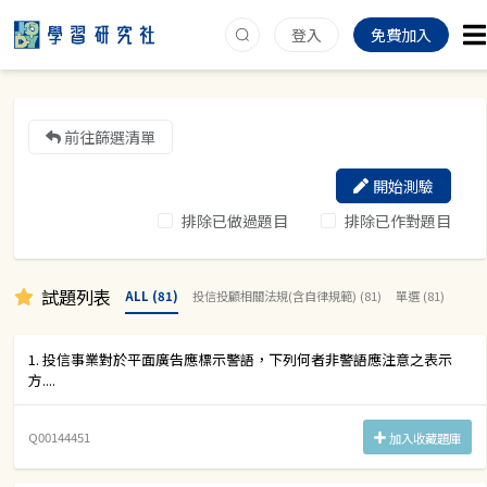
登入
免費加入
前往篩選清單
開始測驗
排除已做過題目
排除已作對題目
試題列表
ALL (81)
投信投顧相關法規(含自律規範) (81)
單選 (81)
1. 投信事業對於平面廣告應標示警語，下列何者非警語應注意之表示
方....
Q00144451
加入收藏題庫