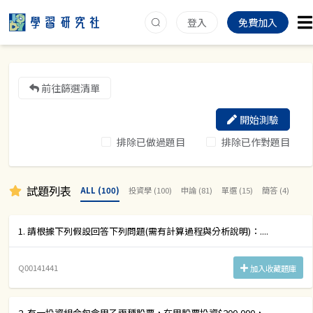
登入
免費加入
前往篩選清單
開始測驗
排除已做過題目
排除已作對題目
試題列表
ALL (100)
投資學 (100)
申論 (81)
單選 (15)
簡答 (4)
1. 請根據下列假設回答下列問題(需有計算過程與分析說明)：....
Q00141441
加入收藏題庫
2. 有一投資組合包含甲乙兩種股票，在甲股票投資$200,000，....