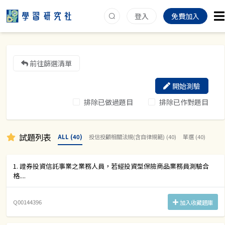
登入
免費加入
前往篩選清單
開始測驗
排除已做過題目
排除已作對題目
試題列表
ALL (40)
投信投顧相關法規(含自律規範) (40)
單選 (40)
1. 證券投資信託事業之業務人員，若經投資型保險商品業務員測驗合
格....
Q00144396
加入收藏題庫