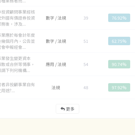
種業務者而....
券投資顧問事業經核
營外國有價證券投資
數字 / 法規
39
76.92%
務後，涉及....
事業應於每會計年度
後幾個月內，公告並
數字 / 法規
51
62.75%
會申報經會....
事業發生變更資本
解散或合併等情事，
應用 / 法規
54
90.74%
請下列何機構....
何者非投顧事業自有
法規
48
97.92%
途?....
更多