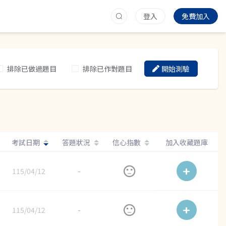
登入
免費加入
排除已做過題目
排除已作對題目
開始測驗
考試日期
答題狀況
信心指數
加入收藏題庫
115/04/12
-
115/04/12
-