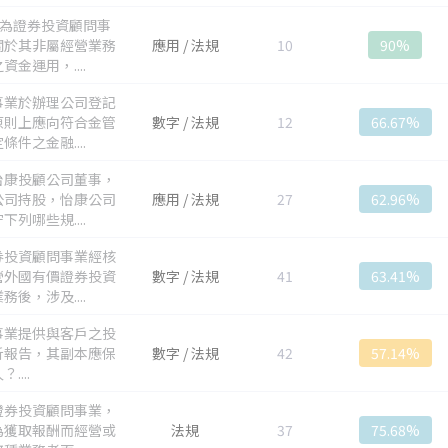
司為證券投資顧問事
關於其非屬經營業務
應用 / 法規
10
90%
資金運用，....
事業於辦理公司登記
原則上應向符合金管
數字 / 法規
12
66.67%
條件之金融....
怡康投顧公司董事，
公司持股，怡康公司
應用 / 法規
27
62.96%
下列哪些規....
券投資顧問事業經核
營外國有價證券投資
數字 / 法規
41
63.41%
務後，涉及....
事業提供與客戶之投
析報告，其副本應保
數字 / 法規
42
57.14%
....
證券投資顧問事業，
為獲取報酬而經營或
法規
37
75.68%