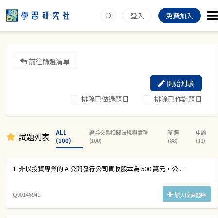
登入
免費加入
前往篩選清單
開始測驗
排除已做過題目
排除已作對題目
ALL
證券交易相關法規與實務
單選
申論
試題列表
(100)
(100)
(88)
(12)
1. 非以投資專業的 A 公開發行公司實收股本為 500 萬元，公....
Q00146941
加入收藏題庫