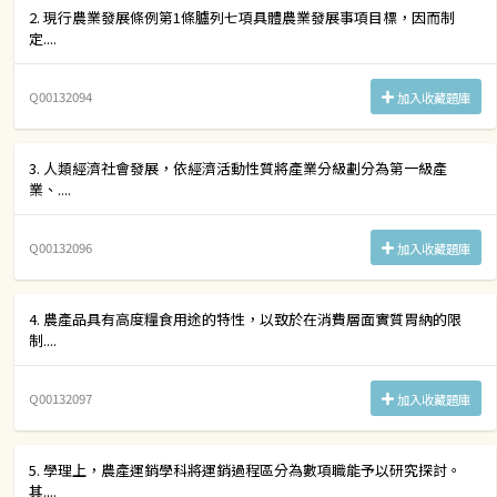
2. 現行農業發展條例第1條臚列七項具體農業發展事項目標，因而制
定....
Q00132094
加入收藏題庫
3. 人類經濟社會發展，依經濟活動性質將產業分級劃分為第一級產
業、....
Q00132096
加入收藏題庫
4. 農產品具有高度糧食用途的特性，以致於在消費層面實質胃納的限
制....
Q00132097
加入收藏題庫
5. 學理上，農產運銷學科將運銷過程區分為數項職能予以研究探討。
其....