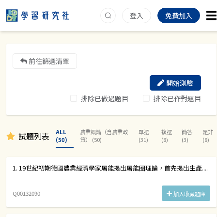
登入
免費加入
前往篩選清單
開始測驗
排除已做過題目
排除已作對題目
ALL
農業概論（含農業政
單選
複選
簡答
是非
試題列表
(50)
策） (50)
(31)
(8)
(3)
(8)
1. 19世紀初期德國農業經濟學家屠能提出屠能圈理論，首先提出生產....
Q00132090
加入收藏題庫