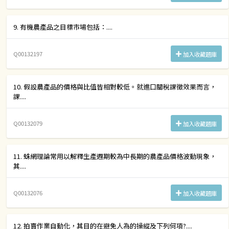
9. 有機農產品之目標市場包括：....
Q00132197
加入收藏題庫
10. 假設農產品的價格與比值皆相對較低。就進口關稅課徵效果而言，
課....
Q00132079
加入收藏題庫
11. 蛛網理論常用以解釋生產週期較為中長期的農產品價格波動現象，
其....
Q00132076
加入收藏題庫
12. 拍賣作業自動化，其目的在避免人為的操縱及下列何項?....