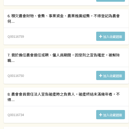
6. 積欠農會財物、會費、事業資金、農業推廣經費，不得登記為農會
何....
Q00116759
加入收藏題庫
7. 曾於擔任農會選任或聘、僱人員期間，因受刑之宣告確定，被解除
職....
Q00116750
加入收藏題庫
8. 農會會員曾任法人宣告破產時之負責人，破產終結未滿幾年者，不
得....
Q00116734
加入收藏題庫