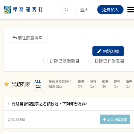
登入
免費加入
前往篩選清單
開始測驗
排除已做過題目
排除已作對題目
ALL
農會法及其施行
複選
簡答
單選
是非
填充
試題列表
(21)
細則 (21)
(7)
(1)
(9)
(3)
(1)
1. 有關農會理監事之名額敍述，下列何者為非?....
Q00133598
加入收藏題庫