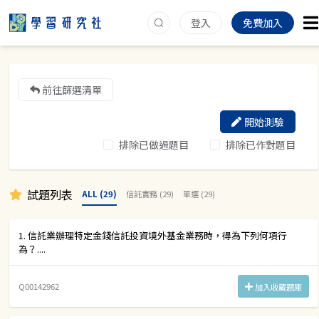
登入
免費加入
前往篩選清單
開始測驗
排除已做過題目
排除已作對題目
試題列表
ALL (29)
信託實務 (29)
單選 (29)
1. 信託業辦理特定金錢信託投資境外基金業務時，得為下列何項行
為？....
Q00142962
加入收藏題庫