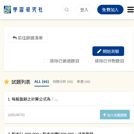
登入
免費加入
前往篩選清單
開始測驗
排除已做過題目
排除已作對題目
試題列表
ALL (66)
財務分析 (66)
單選 (66)
1. 每股盈餘之計算公式為：....
Q00146701
加入收藏題庫
2. 股本$1,000,000，股本溢價$400,000，法定盈餘....