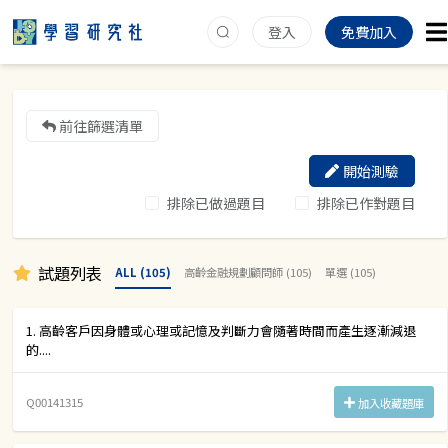
登入
免費加入
前往篩選清單
開始測驗
排除已做過題目
排除已作對題目
試題列表
ALL (105)
高齡金融規劃顧問師 (105)
單選 (105)
1. 高齡客戶因身體或心理或記憶及判斷力會隨著時間而產生逐漸減退
的....
Q00141315
加入收藏題庫