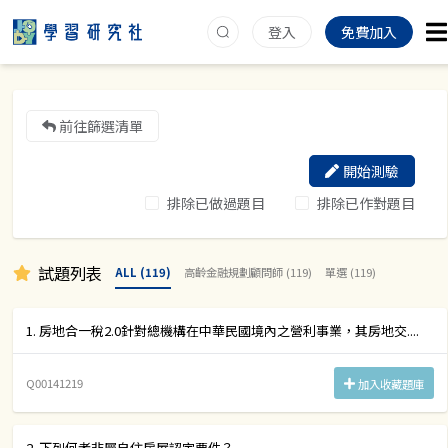
登入
免費加入
前往篩選清單
開始測驗
排除已做過題目
排除已作對題目
試題列表
ALL (119)
高齡金融規劃顧問師 (119)
單選 (119)
1. 房地合一稅2.0針對總機構在中華民國境內之營利事業，其房地交....
Q00141219
加入收藏題庫
2. 下列何者非屬自住房屋認定要件？....