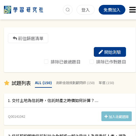
登入
免費加入
前往篩選清單
開始測驗
排除已做過題目
排除已作對題目
試題列表
ALL (150)
高齡金融規劃顧問師 (150)
單選 (150)
1. 交付土地為信託時，信託財產之時價如何計算？....
Q00141042
加入收藏題庫
2. 信託契約明定信託利益之全部或一部之受益人為非委託人者，視為