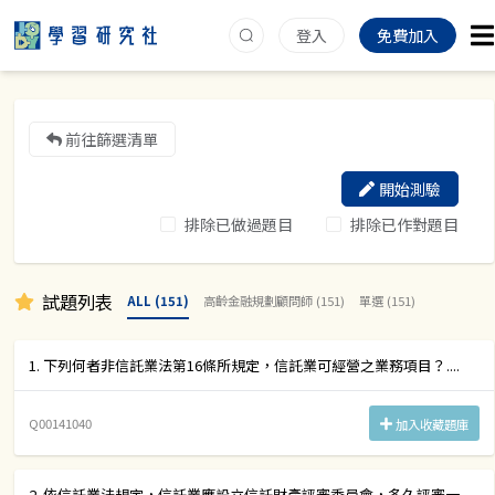
登入
免費加入
前往篩選清單
開始測驗
排除已做過題目
排除已作對題目
試題列表
ALL (151)
高齡金融規劃顧問師 (151)
單選 (151)
1. 下列何者非信託業法第16條所規定，信託業可經營之業務項目？....
Q00141040
加入收藏題庫
2. 依信託業法規定，信託業應設立信託財產評審委員會，多久評審一