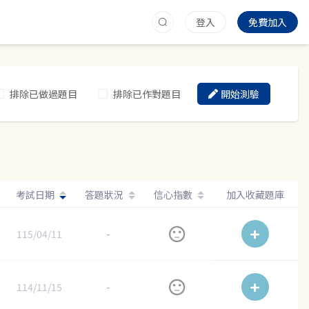
登入
免費加入
排除已做過題目
排除已作對題目
開始測驗
考試日期
答題狀況
信心指數
加入收藏題庫
115/04/11
-
114/11/15
-