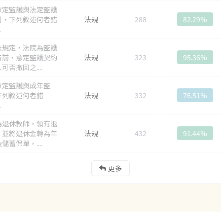
意定監護與法定監護
別，下列敘述何者錯
法規
288
82.29%
.
法規定，法院為監護
告前，意定監護契約
法規
323
95.36%
可否撤回之....
意定監護與成年監
下列敘述何者錯
法規
332
76.51%
.
為退休教師，領有退
，並將退休金轉為年
法規
432
91.44%
儲蓄保單，....
更多