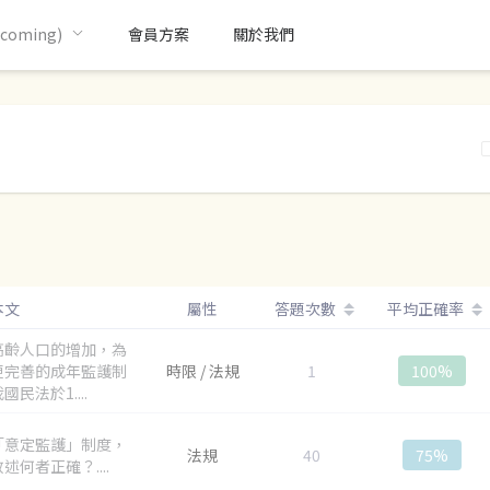
oming)
會員方案
關於我們
本文
屬性
答題次數
平均正確率
高齡人口的增加，為
更完善的成年監護制
時限 / 法規
1
100%
國民法於1....
「意定監護」制度，
法規
40
75%
述何者正確？....