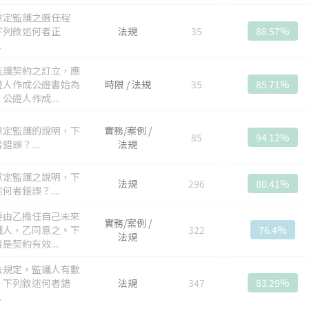
意定監護之選任程
下列敘述何者正
法規
35
88.57%
.
監護契約之訂立，應
證人作成公證書始為
時限 / 法規
35
85.71%
公證人作成....
意定監護的說明，下
實務/案例 /
85
94.12%
錯誤？....
法規
意定監護之說明，下
法規
296
80.41%
何者錯誤？....
要由乙擔任自己未來
實務/案例 /
護人，乙同意之。下
322
76.4%
法規
是契約有效....
法規定，監護人有數
，下列敘述何者錯
法規
347
83.29%
.