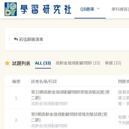
QB題庫
單科練習(c
前往篩選清單
試題列表
ALL (33)
高齡金融規劃顧問師 (33)
單選 (33)
編號
試卷名稱/科目
問題
第10期高齡金融規劃顧問師資格測驗試題(第
隨著
1
二節)
建立
高齡金融規劃顧問師
度，我
第9期高齡金融規劃顧問師資格測驗試題(第
有關
2
二節)
下列敘
高齡金融規劃顧問師