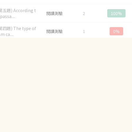
五題) According t
閱讀測驗
2
100%
passa....
四題) The type of
閱讀測驗
1
0%
m ca....
更多
條款與聲明
隱私權政策
使用者條款