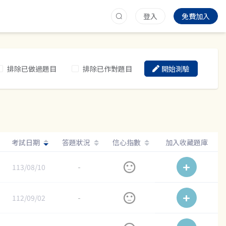
登入
免費加入
排除已做過題目
排除已作對題目
開始測驗
考試日期
答題狀況
信心指數
加入收藏題庫
113/08/10
-
112/09/02
-