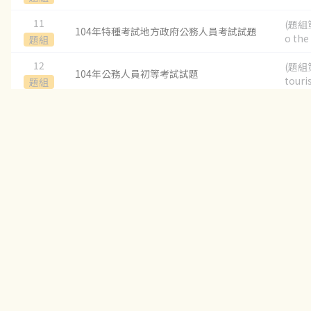
11
(題組第
104年特種考試地方政府公務人員考試試題
o the 
題組
12
(題組第
104年公務人員初等考試試題
touris
題組
QB 題庫
JODY 服務
關於JODY
歷年試卷
個人助理
我們的故事
按科目練習
統計分析
最新消息