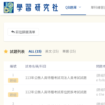
QB題庫
單科練習(c
前往篩選清單
試題列表
ALL (15)
英文 (15)
單選 (15)
編號
試卷名稱/科目
問題
1
(題組第
113年公務人員特種考試司法人員考試試題
e foll
題組
2
(題組第
112年公務人員特種考試原住民族考試試題
o the 
題組
3
(題組第