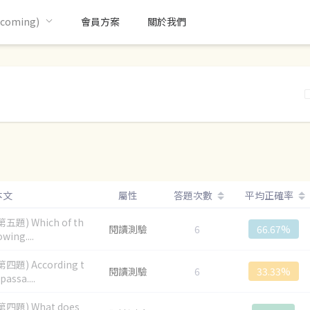
oming)
會員方案
關於我們
本文
屬性
答題次數
平均正確率
五題) Which of th
閱讀測驗
6
66.67%
owing....
四題) According t
閱讀測驗
6
33.33%
passa....
四題) What does