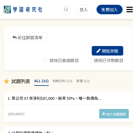
登入
免費加入
前往篩選清單
開始測驗
排除已做過題目
排除已作對題目
試題列表
ALL (32)
財務分析 (32)
單選 (32)
1. 某公司 X7 年淨利$87,000，稅率 50%，唯一負債為....
Q00146651
加入收藏題庫
2. 公司投資所得增加，則：....