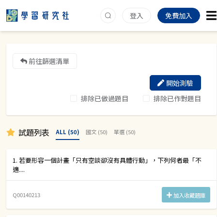
登入
免費加入
前往篩選清單
開始測驗
排除已做過題目
排除已作對題目
試題列表
ALL (50)
國文 (50)
單選 (50)
1. 若要形容一個計畫「只有空談卻沒有具體行動」，下列何者最「不
適....
Q00140213
加入收藏題庫