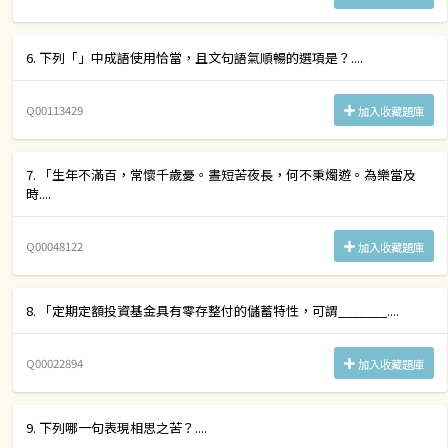
6. 下列「」中成語使用恰當，且文句語氣順暢的選項是？....
Q00113429
加入收藏題庫
7. 「生年不滿百，常懷千歲憂。晝短苦夜長，何不秉燭遊。為樂當及
時....
Q00048122
加入收藏題庫
8. 「定期定額投資基金具有零存整付的儲蓄特性，可謂_______....
Q00022894
加入收藏題庫
9. 下列哪一句表現相思之苦？....