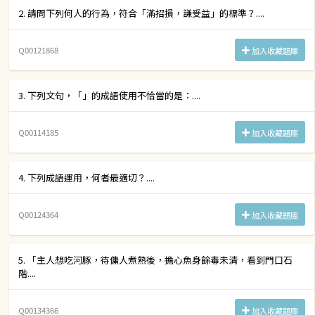
2. 請問下列何人的行為，符合「滿招損，謙受益」的標準？....
Q00121868
加入收藏題庫
3. 下列文句，「」的成語使用不恰當的是：....
Q00114185
加入收藏題庫
4. 下列成語運用，何者最適切？....
Q00124364
加入收藏題庫
5. 「主人想吃河豚，待傭人煮熟後，擔心魚身餘毒未清，看到門口石
階....
Q00134366
加入收藏題庫