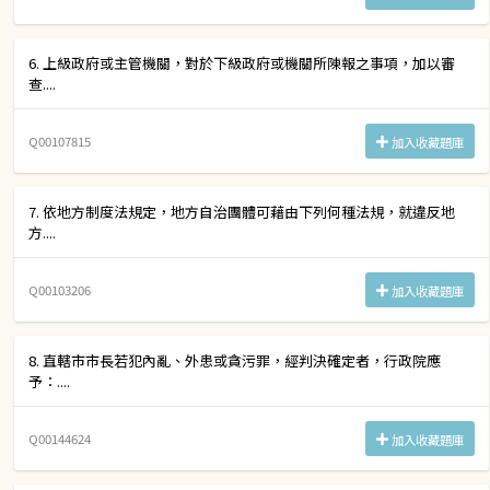
6. 上級政府或主管機關，對於下級政府或機關所陳報之事項，加以審
查....
Q00107815
加入收藏題庫
7. 依地方制度法規定，地方自治團體可藉由下列何種法規，就違反地
方....
Q00103206
加入收藏題庫
8. 直轄市市長若犯內亂、外患或貪污罪，經判決確定者，行政院應
予：....
Q00144624
加入收藏題庫