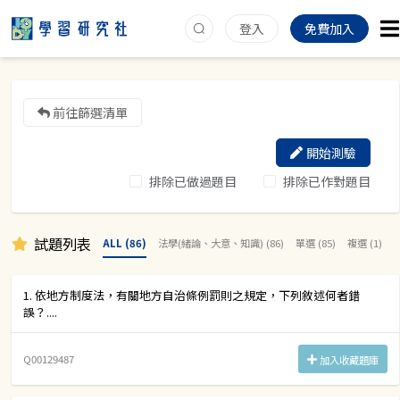
登入
免費加入
前往篩選清單
開始測驗
排除已做過題目
排除已作對題目
試題列表
ALL (86)
法學(緒論、大意、知識) (86)
單選 (85)
複選 (1)
1. 依地方制度法，有關地方自治條例罰則之規定，下列敘述何者錯
誤？....
Q00129487
加入收藏題庫