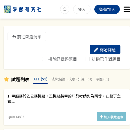
登入
免費加入
前往篩選清單
開始測驗
排除已做過題目
排除已作對題目
試題列表
ALL (51)
法學(緒論、大意、知識) (51)
單選 (51)
1. 甲服務於乙公務機關，乙機關將甲的年終考績列為丙等，在經丁主
管....
Q00114802
加入收藏題庫