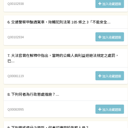
Q00102938
加入收藏題庫
6. 交通警察甲酗酒駕車，除觸犯刑法第 185 條之 3「不能安全....
Q00102934
加入收藏題庫
7. 大法官曾在解釋中指出，當時的公職人員利益迴避法規定之處罰，
已....
Q00081119
加入收藏題庫
8. 下列何者為行政懲處措施？....
Q00083995
加入收藏題庫
9. 下列懲戒處分之類型，何者可適用於政務人員？....