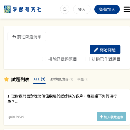
登入
免費加入
前往篩選清單
開始測驗
排除已做過題目
排除已作對題目
試題列表
ALL (3)
理財規劃實務 (3)
單選 (3)
1. 理財顧問面對理財價值觀屬於蟋蟀族的客戶，應建議下列何項行
為？....
Q00129549
加入收藏題庫