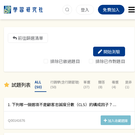
登入
免費加入
前往篩選清單
開始測驗
排除已做過題目
排除已作對題目
ALL
行銷學(含行銷管理)
單選
簡答
複選
是非
試題列表
(50)
(50)
(37)
(8)
(4)
(1)
1. 下列哪一個選項不是顧客忠誠度分數（CLS）的構成因子？....
Q00141676
加入收藏題庫