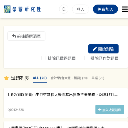
登入
免費加入
前往篩選清單
開始測驗
排除已做過題目
排除已作對題目
試題列表
ALL (20)
會計學(含大意、概要) (20)
單選 (20)
1. B公司以飼養小牛並待其長大後將其出售為主要業務，X4年1月1....
Q00124528
加入收藏題庫
2. 甲農場於X2年初以$500,000購入一批蛋雞以生產雞蛋。本....