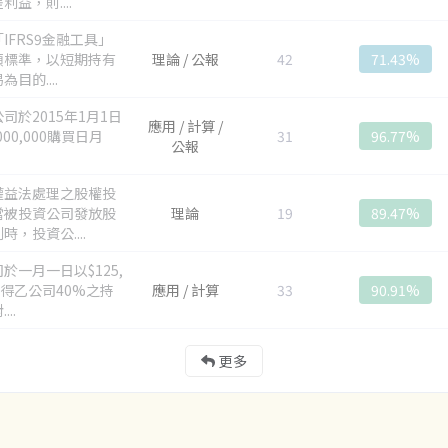
利益，則....
IFRS9金融工具」
類標準，以短期持有
理論 / 公報
42
71.43%
為目的....
司於2015年1月1日
應用 / 計算 /
000,000購買日月
31
96.77%
公報
權益法處理之股權投
當被投資公司發放股
理論
19
89.47%
時，投資公....
於一月一日以$125,
取得乙公司40%之持
應用 / 計算
33
90.91%
...
更多