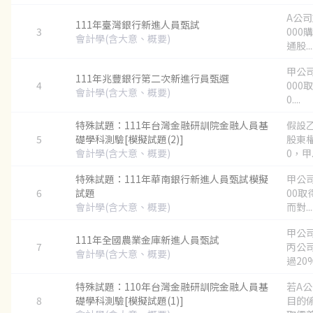
A公司
111年臺灣銀行新進人員甄試
3
000
會計學(含大意、概要)
通股...
甲公司
111年兆豐銀行第二次新進行員甄選
4
000
會計學(含大意、概要)
0....
特殊試題：111年台灣金融研訓院金融人員基
假設
5
礎學科測驗[模擬試題(2)]
股東權益
會計學(含大意、概要)
0，甲..
特殊試題：111年華南銀行新進人員甄試模擬
甲公司
6
試題
00取
會計學(含大意、概要)
而對...
甲公
111年全國農業金庫新進人員甄試
7
丙公
會計學(含大意、概要)
過20%
特殊試題：110年台灣金融研訓院金融人員基
若A
8
礎學科測驗[模擬試題(1)]
目的