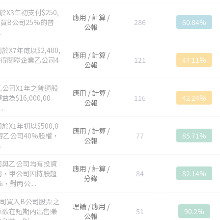
於X3年初支付$250,
應用 / 計算 /
購買B公司25%的普
286
60.84%
公報
.
於X7年底以$2,400,
應用 / 計算 /
取得關聯企業乙公司4
121
47.11%
公報
乙公司X1年之普通股
應用 / 計算 /
為$16,000,00
116
42.24%
公報
..
於X1年初以$500,0
應用 / 計算 /
得乙公司40%股權，
77
85.71%
公報
.
司與乙公司均有投資
應用 / 計算 /
司，甲公司因持股超
84
82.14%
分錄
，對丙公....
公司買入B公司股票之
理論 / 應用 /
係欲在短期內出售賺
51
90.2%
公報