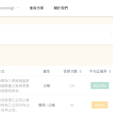
oming)
會員方案
關於我們
本文
屬性
答題次數
平均正確率
分類為①透過損益按
價值衡量之金融資產
公報
136
88.24%
過其他綜合....
公司投資乙公司之普
並持有乙公司30%之
應用 / 公報
49
44.9%
則甲公司....