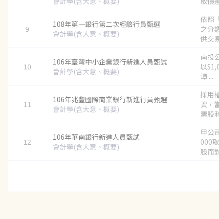
會計學(含大意、概要)
取價差
依照「
108年第一銀行第二次經驗行員甄選
9
之分
會計學(含大意、概要)
供交易
南投公
106年臺灣中小企業銀行新進人員甄試
10
以$1,
會計學(含大意、概要)
潭....
採用
106年兆豐國際商業銀行新進行員甄選
11
資，
會計學(含大意、概要)
票股利
甲公司
106年華南銀行新進人員甄試
12
000
會計學(含大意、概要)
股而對.