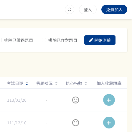
登入
免費加入
排除已做過題目
排除已作對題目
開始測驗
考試日期
答題狀況
信心指數
加入收藏題庫
113/01/20
-
111/12/10
-