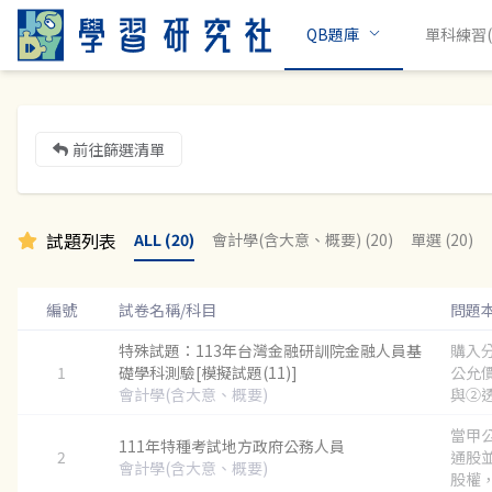
QB題庫
單科練習(c
前往篩選清單
試題列表
ALL (20)
會計學(含大意、概要) (20)
單選 (20)
編號
試卷名稱/科目
問題
特殊試題：113年台灣金融研訓院金融人員基
購入
1
礎學科測驗[模擬試題(11)]
公允
會計學(含大意、概要)
與②透
當甲
111年特種考試地方政府公務人員
2
通股
會計學(含大意、概要)
股權，