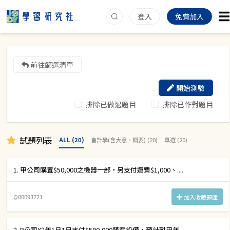
登入
免費加入
前往篩選清單
開始測驗
排除已做過題目
排除已作對題目
試題列表
ALL (20)
會計學(含大意、概要) (20)
單選 (20)
1. 甲公司購置$50,000之機器一部，另支付運費$1,000、....
Q00093721
加入收藏題庫
2. B公司X2年1月1日支付$500,000購買設備，預計耐用年....