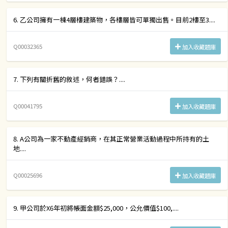
6. 乙公司擁有一棟4層樓建築物，各樓層皆可單獨出售。目前2樓至3....
Q00032365
加入收藏題庫
7. 下列有關折舊的敘述，何者錯誤？....
Q00041795
加入收藏題庫
8. A公司為一家不動產經銷商，在其正常營業活動過程中所持有的土
地....
Q00025696
加入收藏題庫
9. 甲公司於X6年初將帳面金額$25,000，公允價值$100,....