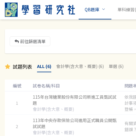
QB題庫
單科練習(c
前往篩選清單
試題列表
ALL (6)
會計學(含大意、概要) (6)
單選 (6)
編號
試卷名稱/科目
問題
115年台灣糖業股份有限公司新進工員甄試試
依我
1
題
計事
會計學(含大意、概要)
登帳，
113年中央存款保險公司進用正式職員公開甄
有關
2
試試題
錯誤？.
會計學(含大意、概要)