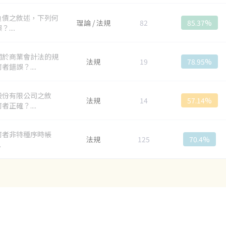
負債之敘述，下列何
理論 / 法規
82
85.37%
....
關於商業會計法的規
法規
19
78.95%
者錯誤？....
股份有限公司之敘
法規
14
57.14%
者正確？....
何者非特種序時帳
法規
125
70.4%
.