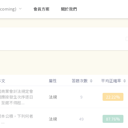
oming)
會員方案
關於我們
本文
屬性
答題次數
平均正確率
國商業會計法規定會
項應按發生次序逐日
法規
9
22.22%
至遲不得超....
資本公積，下列何者
法規
49
87.76%
...