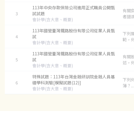
113年中央存款保險公司進用正式職員公開甄
有關
3
試試題
者錯誤？
會計學(含大意、概要)
113年國營臺灣鐵路股份有限公司從業人員甄
下列
4
試
範，何
會計學(含大意、概要)
113年國營臺灣鐵路股份有限公司從業人員甄
有關
5
試
述，何
會計學(含大意、概要)
特殊試題：113年台灣金融研訓院金融人員基
下列
6
礎學科測驗[模擬試題(12)]
簿？...
會計學(含大意、概要)