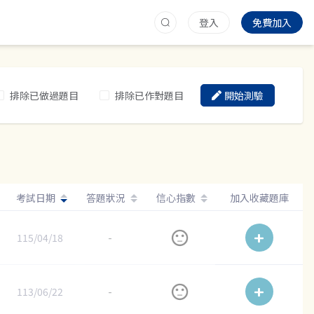
登入
免費加入
排除已做過題目
排除已作對題目
開始測驗
考試日期
答題狀況
信心指數
加入收藏題庫
115/04/18
-
113/06/22
-