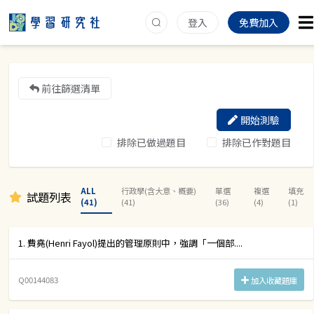
登入
免費加入
前往篩選清單
開始測驗
排除已做過題目
排除已作對題目
ALL
行政學(含大意、概要)
單選
複選
填充
試題列表
(41)
(41)
(36)
(4)
(1)
1. 費堯(Henri Fayol)提出的管理原則中，強調「一個部....
Q00144083
加入收藏題庫