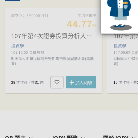
試卷ID： EM00001471
平均正確率
試卷ID： EM00
44.77
%
107年第4次證券投資分析人員資格測驗試題
投資學
投資學
107.12.02
金融證照
107.09.02
金
財團法人中華民國證券暨期貨市場發展基金會(證基
財團法人中華
會)
會)
28
次作答，共
31
題
加入測驗
15
次作答，共
QB 題庫
JODY 服務
關於JODY