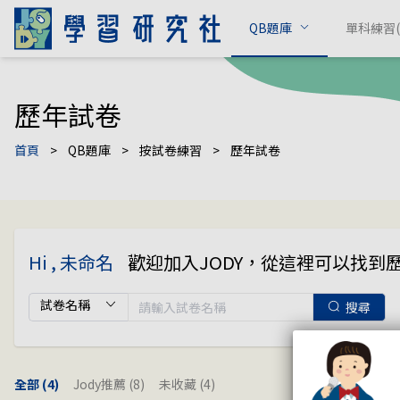
QB題庫
單科練習(c
歷年試卷
首頁
>
QB題庫
>
按試卷練習
>
歷年試卷
Hi , 未命名
歡迎加入JODY，從這裡可以找到
搜尋
全部
(4)
Jody推薦
(8)
未收藏
(4)