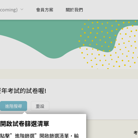
oming)
會員方案
關於我們
歷年考試的試卷喔!
進階搜尋
重設
開啟試卷篩選清單
考
點擊”進階篩選”開啟篩選清單，輸