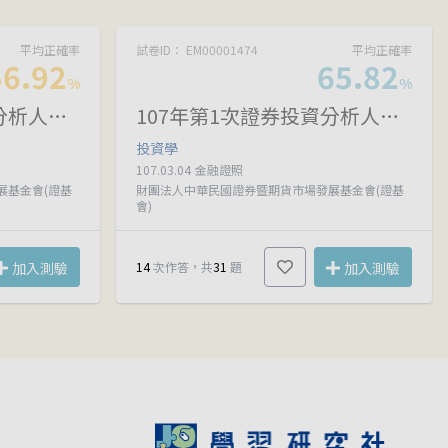
平均正確率
試卷ID： EM00001474
平均正確率
56.92
65.82
%
%
107年第2次證券投資分析人員資格測驗試題
107年第1次證券投資分析人員資格測驗試題
投資學
107.03.04
金融證照
展基金會(證基
財團法人中華民國證券暨期貨市場發展基金會(證基
會)
加入測驗
14
次作答，共
31
題
加入測驗