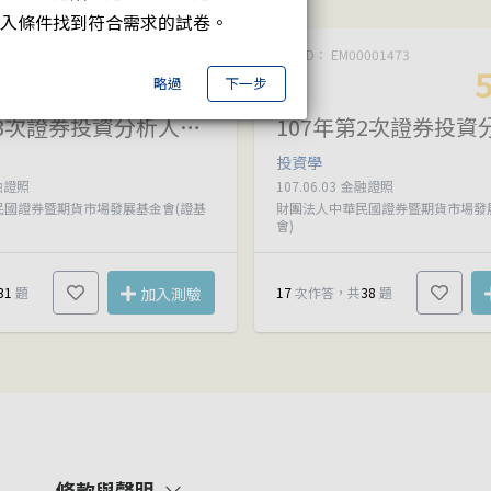
入條件找到符合需求的試卷。
001472
平均正確率
試卷ID： EM00001473
47.86
略過
下一步
%
107年第3次證券投資分析人員資格測驗試題
投資學
融證照
107.06.03
金融證照
民國證券暨期貨市場發展基金會(證基
財團法人中華民國證券暨期貨市場發
會)
31
題
加入測驗
17
次作答，共
38
題
條款與聲明