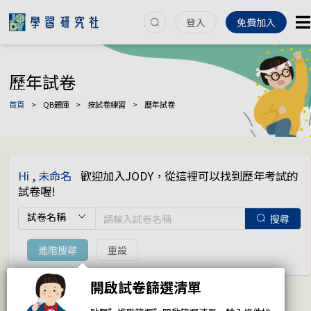
登入
免費加入
歷年試卷
首頁
>
QB題庫
>
按試卷練習
>
歷年試卷
Hi , 未命名
歡迎加入JODY，從這裡可以找到歷年考試的
試卷喔!
搜尋
進階搜尋
重設
開啟試卷篩選清單
全部
(9)
Jody推薦
(8)
未收藏
(9)