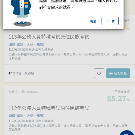
點擊”進階篩選”開啟篩選清單，輸入條件找
考試日期
答題正確率
作答次數
題目數量
到符合需求的試卷。
試卷ID： EM00003600
平均正確率
略過
下一步
58.47
%
113年公務人員特種考試原住民族考試
法學(緒論、大意、知識)
113.09.07
國家考試-公務人員考試
公務人員特種考試(五等)/外交領事人員、外交行政人員、 國際經濟商務人員、民航人員及
原住民族
17
次作答，共
50
題
加入測驗
試卷ID： EM00002835
平均正確率
85.27
%
112年公務人員特種考試原住民族考試
法學(緒論、大意、知識)
112.09.02
國家考試-公務人員考試
公務人員特種考試(五等)/外交領事人員、外交行政人員、 國際經濟商務人員、民航人員及
原住民族