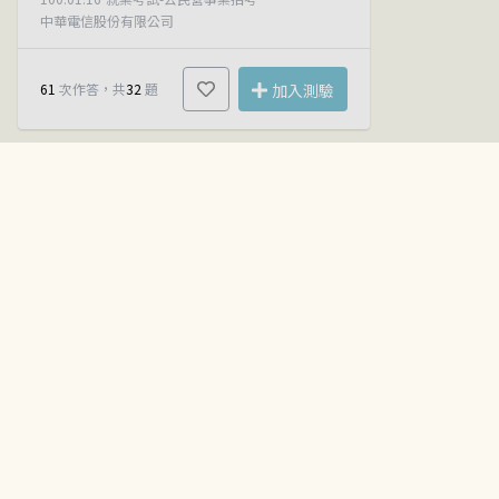
中華電信股份有限公司
61
次作答，共
32
題
加入測驗
QB 題庫
JODY 服務
關於JODY
歷年試卷
個人助理
我們的故事
按科目練習
統計分析
最新消息
會員方案
常見問答
聯絡我們