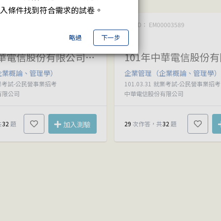
入條件找到符合需求的試卷。
003591
平均正確率
試卷ID： EM00003589
63.09
略過
下一步
%
102年中華電信股份有限公司所屬機構從業人員(基層專員)遴選試題
企業概論、管理學）
企業管理（企業概論、管理學）
業考試-公民營事業招考
101.03.31
就業考試-公民營事業招考
有限公司
中華電信股份有限公司
共
32
題
加入測驗
29
次作答，共
32
題