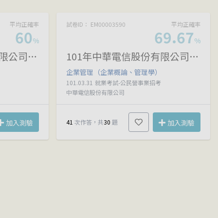
平均正確率
試卷ID： EM00003590
平均正確率
60
69.67
%
%
101年中華電信股份有限公司所屬機構從業人員(基層專員)遴選試題
101年中華電信股份有限公司所屬機構從業人員(基層專員)遴選試題
企業管理（企業概論、管理學）
101.03.31
就業考試-公民營事業招考
中華電信股份有限公司
加入測驗
41
次作答，共
30
題
加入測驗