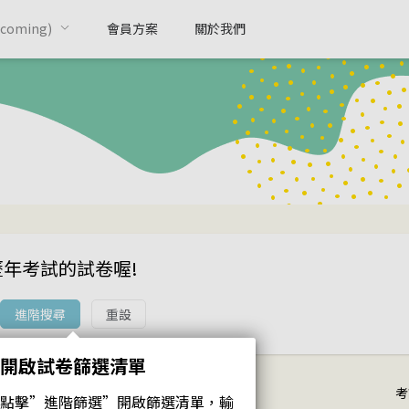
oming)
會員方案
關於我們
歷年考試的試卷喔!
進階搜尋
重設
開啟試卷篩選清單
考
點擊”進階篩選”開啟篩選清單，輸