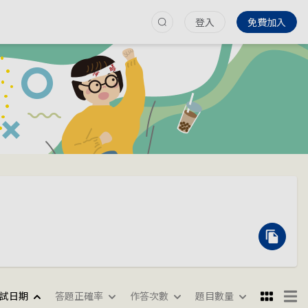
登入
免費加入
試日期
答題正確率
作答次數
題目數量