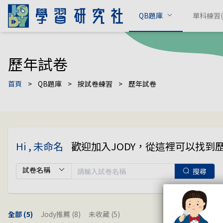
QB題庫
單科練習(c
歷年試卷
首頁
>
QB題庫
>
按試卷練習
>
歷年試卷
Hi , 未命名
歡迎加入JODY，從這裡可以找到
搜尋
全部
(5)
Jody推薦
(8)
未收藏
(5)