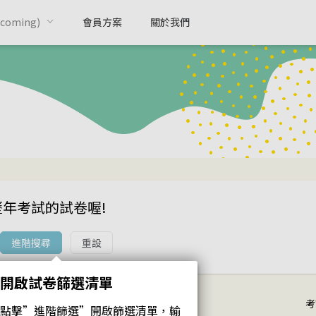
oming)
會員方案
關於我們
歷年考試的試卷喔!
進階搜尋
重設
開啟試卷篩選清單
考
點擊”進階篩選”開啟篩選清單，輸