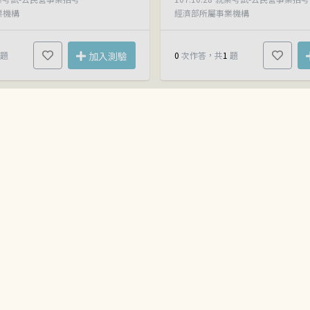
業機構
經濟部所屬事業機構
題
加入測驗
0
次作答，共
1
題
003156
平均正確率
試卷ID： EM00003155
0
%
104年經濟部所屬事業機構新進職員甄試
國文
業考試-公民營事業招考
103.12.28
就業考試-公民營事業招考
業機構
經濟部所屬事業機構
題
加入測驗
0
次作答，共
1
題
更多