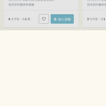
經濟部所屬事業機構
經濟部所屬事
0
次作答，共
1
題
加入測驗
3
次作答，共
1
試卷ID： EM00003157
平均正確率
試卷ID： EM00
0
%
105年經濟部所屬事業機構新進職員甄試
國文
國文
105.11.27
就業考試-公民營事業招考
104.12.06
就
經濟部所屬事業機構
經濟部所屬事
0
次作答，共
1
題
加入測驗
0
次作答，共
1