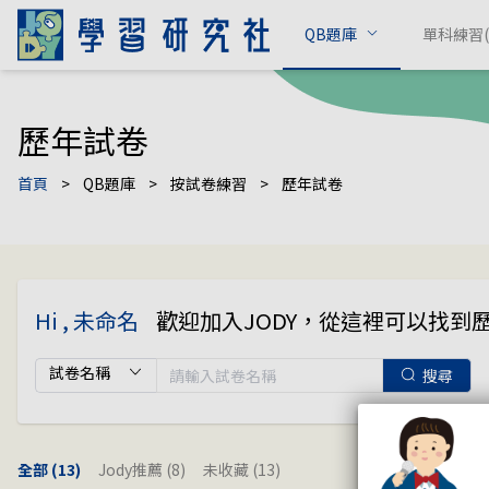
QB題庫
單科練習(c
歷年試卷
首頁
>
QB題庫
>
按試卷練習
>
歷年試卷
Hi , 未命名
歡迎加入JODY，從這裡可以找到
搜尋
全部
(13)
Jody推薦
(8)
未收藏
(13)