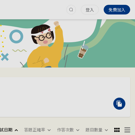
登入
免費加入
試日期
答題正確率
作答次數
題目數量