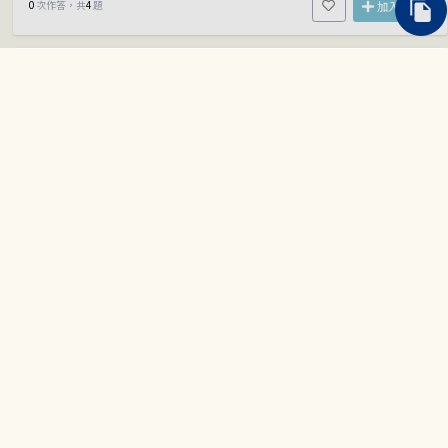
0
次作答，共
4
題
加入測驗
試卷ID： EM00001450
平均正確率
80
%
111年灌溉管理組織新進農田水利事業人員甄試
會計學(含大意、概要)
111.08.27
就業考試-公民營事業招考
農田水利會
2
次作答，共
42
題
加入測驗
試卷ID： EM00004329
平均正確率
0
%
111年度台灣電力公司新進僱用人員甄試試題
會計學(含大意、概要)
111.05.08
就業考試-公民營事業招考
台灣電力股份有限公司