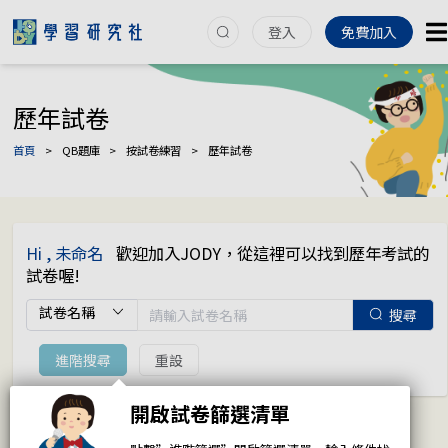
登入
免費加入
歷年試卷
首頁
>
QB題庫
>
按試卷練習
>
歷年試卷
Hi , 未命名
歡迎加入JODY，從這裡可以找到歷年考試的
試卷喔!
搜尋
進階搜尋
重設
開啟試卷篩選清單
全部
(4)
Jody推薦
(8)
未收藏
(4)