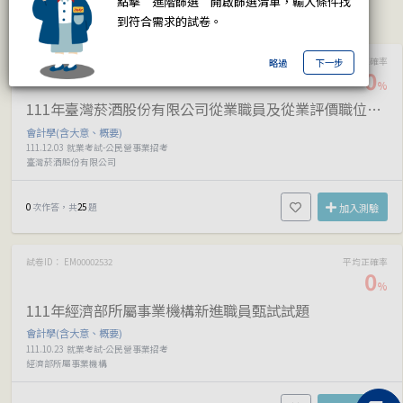
點擊”進階篩選”開啟篩選清單，輸入條件找
考試日期
答題正確率
作答次數
題目數量
到符合需求的試卷。
試卷ID： EM00004112
平均正確率
略過
下一步
0
%
111年臺灣菸酒股份有限公司從業職員及從業評價職位人員甄試試題
會計學(含大意、概要)
111.12.03
就業考試-公民營事業招考
臺灣菸酒股份有限公司
0
次作答，共
25
題
加入測驗
試卷ID： EM00002532
平均正確率
0
%
111年經濟部所屬事業機構新進職員甄試試題
會計學(含大意、概要)
111.10.23
就業考試-公民營事業招考
經濟部所屬事業機構